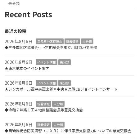
未分類
Recent Posts
最近の投稿
2026年8月6日
三多摩地区協議会
新着情報
未分類
◆三多摩地区協議会……定期総会を東立川駐屯地で開催
2026年8月6日
イベント情報
未分類
★東京地本のイベント案内
2026年8月6日
イベント情報
未分類
★シンガポール軍中央軍楽隊×中央音楽隊CBジョイントコンサート
2026年8月6日
新着情報
未分類
◆令和７年第１回４地区協議会長等意見交換会
2026年8月6日
新着情報
未分類
◆自衛隊統合防災演習（ＪＸＲ）に伴う家族支援協力についての意見交換会