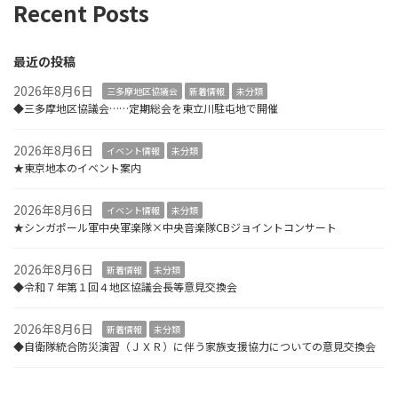
Recent Posts
最近の投稿
2026年8月6日
三多摩地区協議会
新着情報
未分類
◆三多摩地区協議会……定期総会を東立川駐屯地で開催
2026年8月6日
イベント情報
未分類
★東京地本のイベント案内
2026年8月6日
イベント情報
未分類
★シンガポール軍中央軍楽隊×中央音楽隊CBジョイントコンサート
2026年8月6日
新着情報
未分類
◆令和７年第１回４地区協議会長等意見交換会
2026年8月6日
新着情報
未分類
◆自衛隊統合防災演習（ＪＸＲ）に伴う家族支援協力についての意見交換会