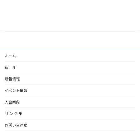
2026年7月6日
◆第１普通科連隊での新隊員教育修了式
2026年7月6日
ホーム
紹 介
新着情報
イベント情報
入会案内
リ ン ク 集
お問い合わせ