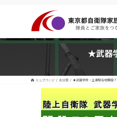
コ
ナ
ン
ビ
テ
ゲ
ン
ー
ツ
シ
へ
ョ
ス
ン
キ
に
★武器
ッ
移
プ
動
トップページ
未分類
★武器学校・土浦駐屯地開設７