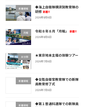
◆海上自衛隊横須賀教育隊の
新着情報
研修
新着!!
2026年8月6日
令和８年８月「月報」
新着!!
月報
2026年8月6日
★東京地本主催の体験ツアー
未分類
2026年7月6日
◆女性自衛官教育隊での新隊
新着情報
員教育修了式
2026年7月6日
◆第１普通科連隊での新隊員
新着情報