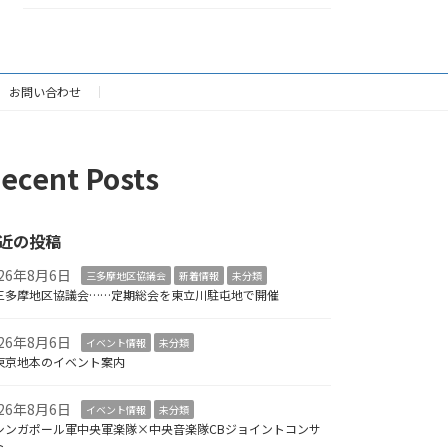
お問い合わせ
ecent Posts
近の投稿
026年8月6日
三多摩地区協議会
新着情報
未分類
三多摩地区協議会……定期総会を東立川駐屯地で開催
026年8月6日
イベント情報
未分類
東京地本のイベント案内
026年8月6日
イベント情報
未分類
シンガポール軍中央軍楽隊×中央音楽隊CBジョイントコンサ
ト