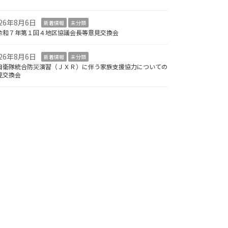
026年8月6日
新着情報
未分類
令和７年第１回４地区協議会長等意見交換会
026年8月6日
新着情報
未分類
自衛隊統合防災演習（ＪＸＲ）に伴う家族支援協力についての
見交換会