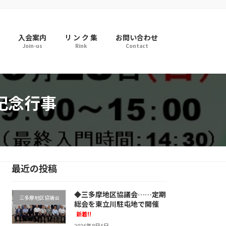
入会案内
リ ン ク 集
お問い合わせ
Join-us
Rink
Contact
記念行事
最近の投稿
◆三多摩地区協議会……定期
三多摩地区協議会
総会を東立川駐屯地で開催
新着!!
2026年8月6日