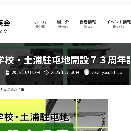
ホーム
紹 介
新着情報
イベント情報
HOME
About
News
Events
学校・土浦駐屯地開設７３周年
最
2025年9月12日
2025年9月30日
yoshiyasuishizu
終
更
新
日
３周年記念行事
時
: