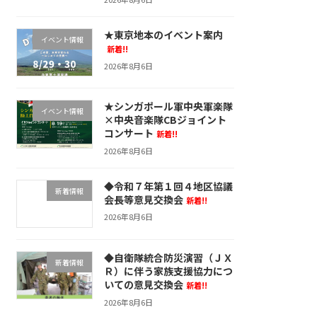
★東京地本のイベント案内
イベント情報
新着!!
2026年8月6日
★シンガポール軍中央軍楽隊
イベント情報
×中央音楽隊CBジョイント
コンサート
新着!!
2026年8月6日
◆令和７年第１回４地区協議
新着情報
会長等意見交換会
新着!!
2026年8月6日
◆自衛隊統合防災演習（ＪＸ
新着情報
Ｒ）に伴う家族支援協力につ
いての意見交換会
新着!!
2026年8月6日