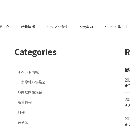
紹 介
新着情報
イベント情報
入会案内
リ ン ク 集
Categories
R
最
イベント情報
2
三多摩地区協議会
◆
城南地区協議会
2
新着情報
★
月報
2
未分類
★
ー